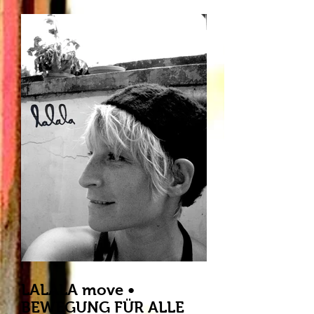
Tanzimprovisation, die von dem
Performancekollektiv • die
elektroschuhe • organisiert wird. Wir
öffnen den Raum in der KONSERVE
im Otto und gestalten eine Bühne
für alle, die selber gern in Aktion
treten und auch für diejenigen, die
einfach nur zuschauen wollen. 1 1/4
Stunden wird hier zu LIV
LALALA move •
BEWEGUNG FÜR ALLE