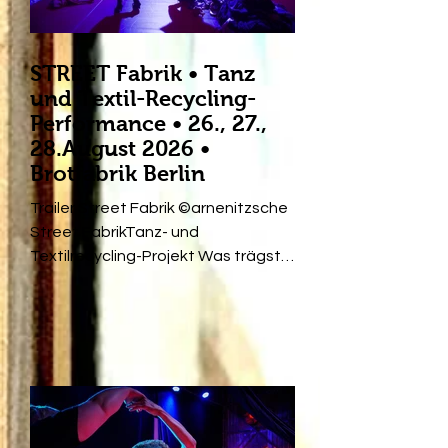
STREET Fabrik • Tanz
und Textil-Recycling-
Performance • 26., 27.,
28.August 2026 •
Brotfabrik Berlin
Trailer Street Fabrik ©arnenitzsche
Street FabrikTanz- und
Textilrecycling-Projekt Was trägst
Du und wenn ja wie lange? Über
mehrere Monate sammelte die
Choreografin und Tänzerin Ini Dill
Altkleider aus Zu-verschenken-
Kisten vor Berliner Haustüren. Sie
dokumentierte die Fundorte und
verarbeitete die Fundstücke weiter