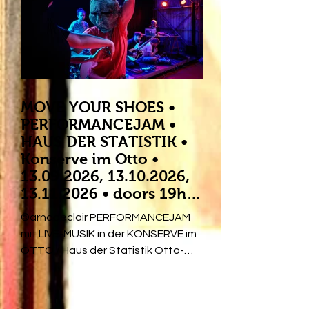
zu einem bühnengroßen Textil.
Dieser Berlin-Stadtplan abgelegter
Mode ist zugleich Bühnenbild und
Kostüm-Patchwork für eine
Tanzperformance über das
Verhältnis v
MOVE YOUR SHOES •
PERFORMANCEJAM •
HAUS DER STATISTIK •
Konserve im Otto •
13.09.2026, 13.10.2026,
13.11.2026 • doors 19h •
start 19h30
©arnodeclair PERFORMANCEJAM
mit LIVE-MUSIK in der KONSERVE im
OTTO / Haus der Statistik Otto-
Braun-Str. 70-72, 10178 Berlin Das
Projekt • MOVE YOUR SHOES • ist
eine monatliche Reihe für