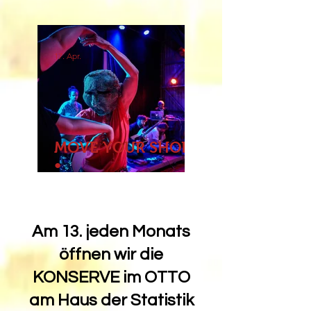
17. Apr.
MOVE YOUR SHOES
•
PERFORMANCEJAM
• HAUS DER
STATISTIK •
​Am 13. jeden Monats
Konserve im Otto •
13.09.2026,
öffnen wir die
13.10.2026,
KONSERVE im OTTO
13.11.2026 • doors
am Haus der Statistik
19h • start 19h30