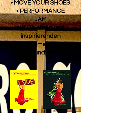
• MOVE YOUR SHOES
• PERFORMANCE
JAM
mit Objekten und
inspirierenden
Textfragmenten für
Laien und Profis.