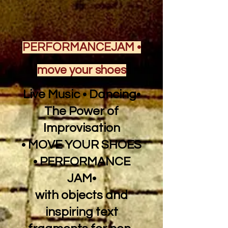
PERFORMANCEJAM •
move your shoes
Live Music • Dancing•
The Power of
Improvisation
• MOVE YOUR SHOES
• PERFORMANCE
JAM•
with objects and
inspiring text