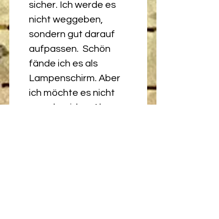
sicher. Ich werde es 
nicht weggeben, 
sondern gut darauf 
aufpassen.  Schön 
fände ich es als 
Lampenschirm. Aber 
ich möchte es nicht 
zerschneiden. Als 
Kleidungsstück wäre 
es vielleicht komisch 
an mir. Dann 
vielleicht doch als 
Vorhang oder 
Tischdecke? Es soll 
auf jeden Fall 