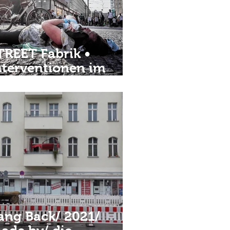
TREET Fabrik •
nterventionen im
tadtraum • Ini Dill •
ie elektroschuhe
ang Back/ 2021/