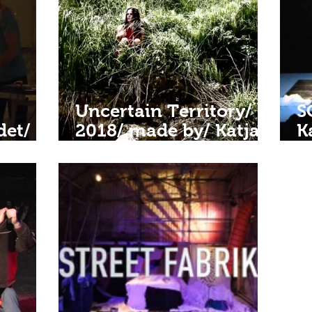
Uncertain Territory/
S
det/
2018/ made by/ Katja
K
ni
Scholz•die
e
schuhe
elektroschuhe und
H
Clemens Kahlke