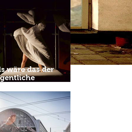
ls wäre das der
igentliche
ormalzustand •
7.Sept.2025 • 20h •
elte in der Brandung
estival | Theaterhaus
raz