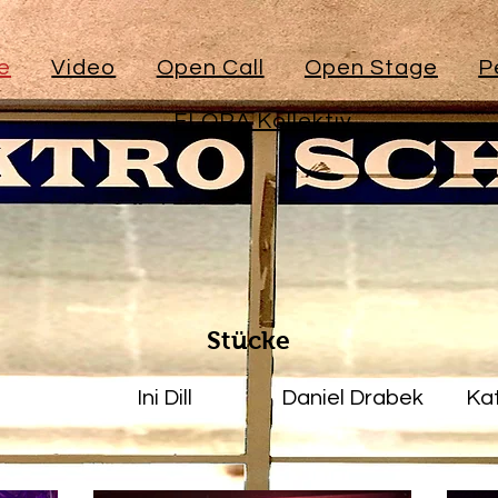
e
Video
Open Call
Open Stage
P
FLORA Kollektiv
Stücke
Ini Dill
Daniel Drabek
Kat