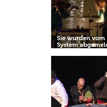
Sie wurden vom
System abgemel
2013/ made by/ I
Dill•die elektro