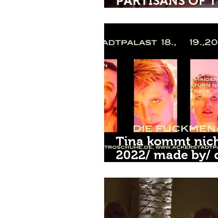
PARTISANS OF 
CITY OF NINEVE
made by/ die
elektroschuhe a
friends
Tina kommt nich
2022/ made by/ 
elektroschuhe