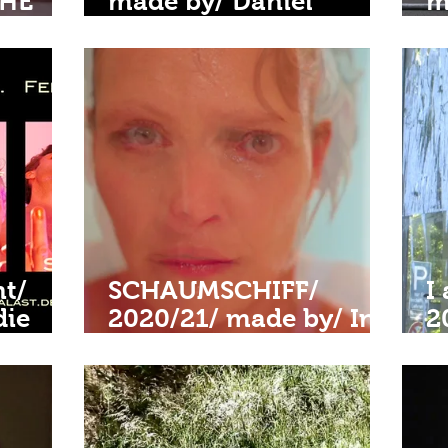
THE
made by/ Daniel
m
H/
Drabek•die
e
elektroschuhe und
K
nd
Carla Moreira Cruzate
t/
SCHAUMSCHIFF/
I
die
2020/21/ made by/ Ini
2
Dill•die elektroschuhe
I
und BIN!
D
e