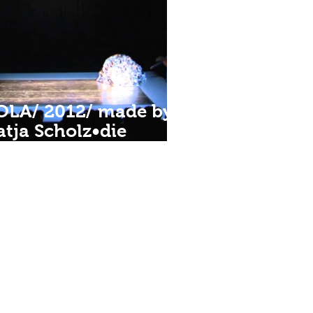
OLA/ 2012/ made by/
atja Scholz•die
lektroschuhe und
annah Shakti