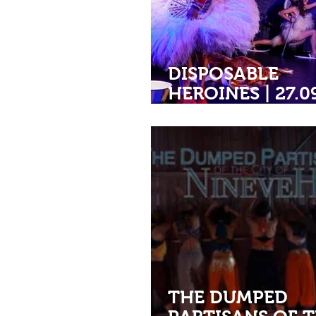
DISPOSABLE
HEROINES | 27.0
| 21h • Zelte in d
Brandung Festiva
Theaterhaus Gra
THE DUMPED