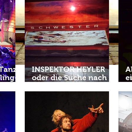
 Tanz
INSPEKTOR HEYLER
A
ling-
oder die Suche nach
e
, 27.,
der Haltbarkeit der
N
•
Dinge • 24. 09 2025 |
2
20h • Zelte in der
Z
Brandung Festival •
F
Theaterhaus Graz
G