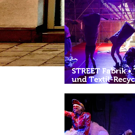
STREET Fabrik •
und Textil-Recyc
Performance • 26.
28.August 2026 
Brotfabrik Berlin