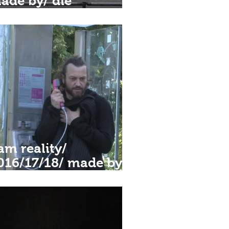
ade by/ die
lektroschuhe und
unstrepublik
 am reality/
016/17/18/ made by/
ni Dill•Daniel
rabek•die
lektroschuhe