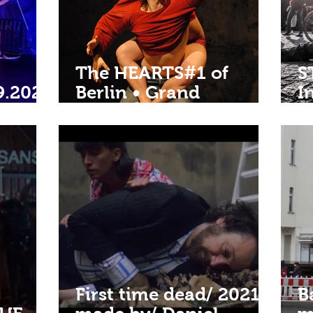
The HEARTS#1 of
S
9.2025
Berlin • Grand
I
er
Opening 2025 • Der
S
l |
schwere Irrtum der
d
z
Mary Poser • 18.01.25 |
19:00 • BÜHNEN im
Haus der Statistik
First time dead/ 2021/
B